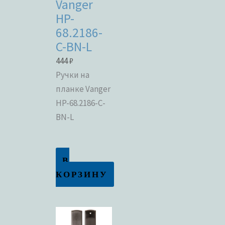
Vanger
HP-
68.2186-
C-BN-L
444
₽
Ручки на
планке Vanger
HP-68.2186-C-
BN-L
В
КОРЗИНУ