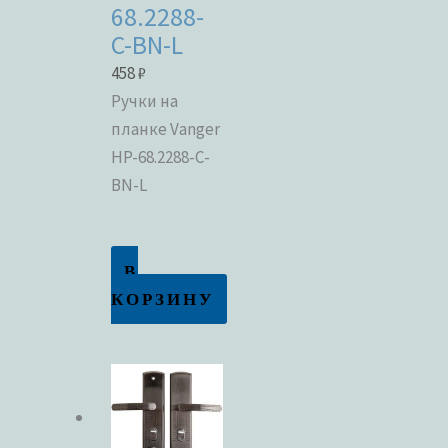
68.2288-
C-BN-L
458
₽
Ручки на
планке Vanger
HP-68.2288-C-
BN-L
В
КОРЗИНУ