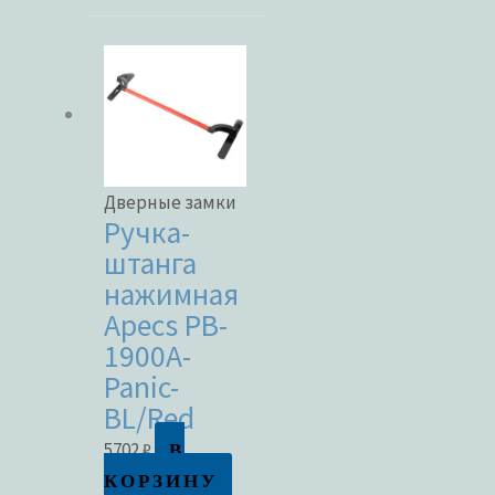
Дверные замки
Ручка-
штанга
нажимная
Apecs PB-
1900A-
Panic-
BL/Red
В
5702
₽
КОРЗИНУ