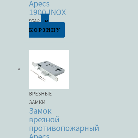
Apecs
1900-INOX
В наличии
В
964
₽
КОРЗИНУ
В продаже
Метки товаров
ВРЕЗНЫЕ
ЗАМКИ
Замок
врезной
противопожарный
Apecs