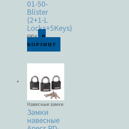
01-50-
Blister
В продаже
(2+1-L
Locks+5Keys)
В
690
₽
Метки товаров
КОРЗИНУ
Навесные замки
Замки
навесные
Apecs PD-