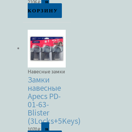
В
2106
₽
КОРЗИНУ
Навесные замки
Замки
навесные
Apecs PD-
01-63-
Blister
(3Locks+5Keys)
В
1070
₽