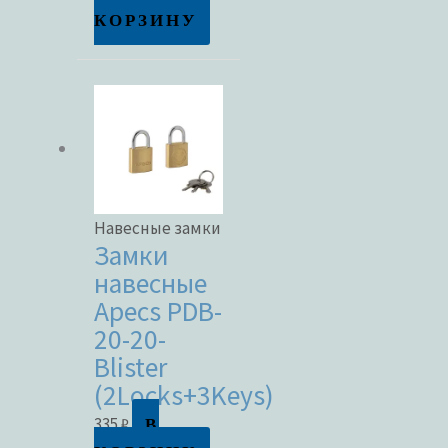
КОРЗИНУ
Навесные замки
Замки
навесные
Apecs PDB-
20-20-
Blister
(2Locks+3Keys)
В
335
₽