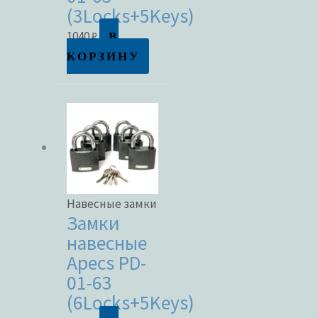
(3Locks+5Keys)
В
1040
₽
КОРЗИНУ
Навесные замки
Замки
навесные
Apecs PD-
01-63
(6Locks+5Keys)