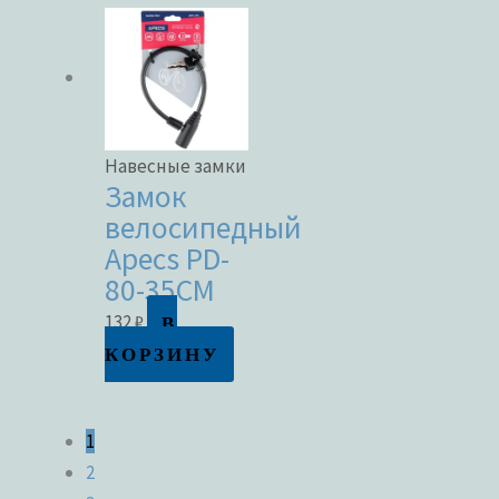
Навесные замки
Замок
велосипедный
Apecs PD-
80-35CM
В
132
₽
КОРЗИНУ
1
2