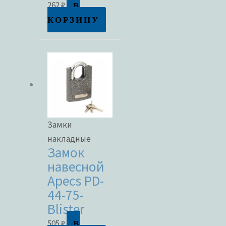
В
262
₽
КОРЗИНУ
Замки
накладные
Замок
навесной
Apecs PD-
44-75-
Blister
В
505
₽