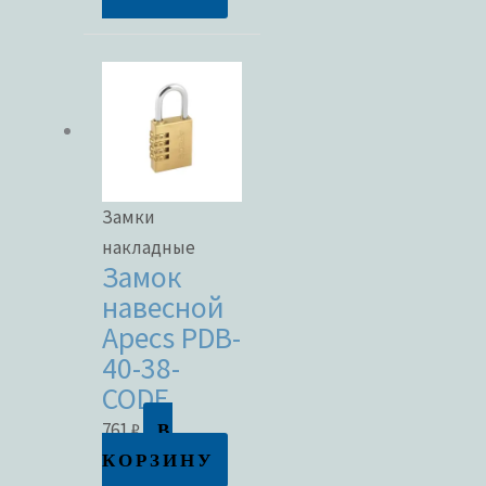
Замки
накладные
Замок
навесной
Apecs PDB-
40-38-
CODE
В
761
₽
КОРЗИНУ