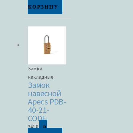
КОРЗИНУ
Замки
накладные
Замок
навесной
Apecs PDB-
40-21-
CODE
В
341
₽