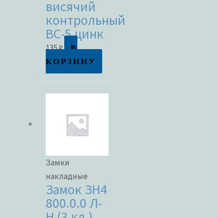
висячий
контрольный
Метки товаров
ВС-5 цинк
В
135
₽
КОРЗИНУ
Замки
накладные
Замок ЗН4
800.0.0 Л-
Н (3 кл.)