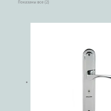
Показаны все (2)
Категории 
ЦВЕТ
В налич
Метки тов