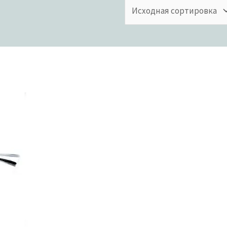
товаров
Бренды
ии
В продаже
аров