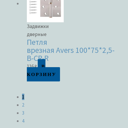
Задвижки
дверные
Петля
врезная Avers 100*75*2,5-
B-CR-R
В
116
₽
КОРЗИНУ
1
2
3
4