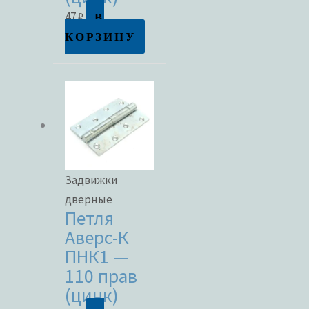
В
47
₽
КОРЗИНУ
Задвижки
дверные
Петля
Аверс-К
ПНК1 —
110 прав
(цинк)