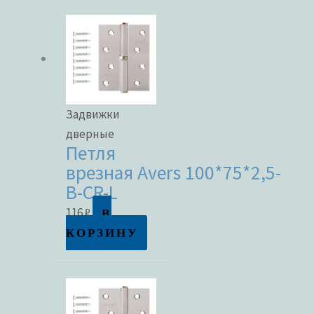
Задвижки
дверные
Петля
врезная Avers 100*75*2,5-
B-CR-L
В
116
₽
КОРЗИНУ