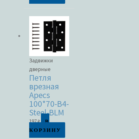
Задвижки
дверные
Петля
врезная
Apecs
100*70-B4-
Steel-BLM
В
197
₽
КОРЗИНУ