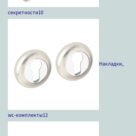
секретности
10
Накладки,
wc-комплекты
12