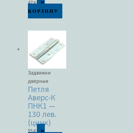
В
47
₽
КОРЗИНУ
Задвижки
дверные
Петля
Аверс-К
ПНК1 —
130 лев.
(цинк)
В
55
₽