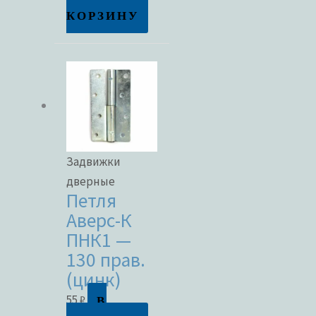
КОРЗИНУ
Задвижки
дверные
Петля
Аверс-К
ПНК1 —
130 прав.
(цинк)
В
55
₽