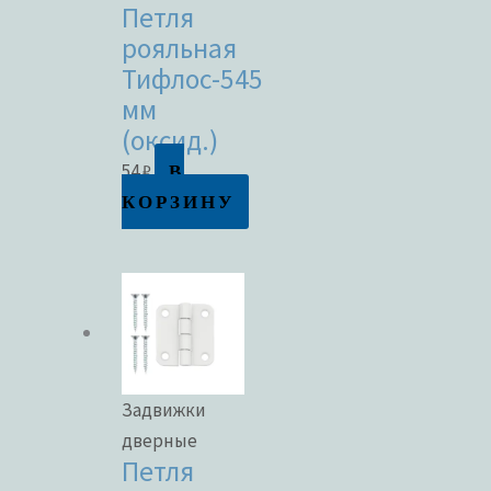
Петля
рояльная
Тифлос-545
мм
(оксид.)
В
54
₽
КОРЗИНУ
Задвижки
дверные
Петля