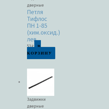
дверные
Петля
Тифлос
ПН 1-85
(хим.оксид.)
лев.
В
53
₽
КОРЗИНУ
Задвижки
дверные