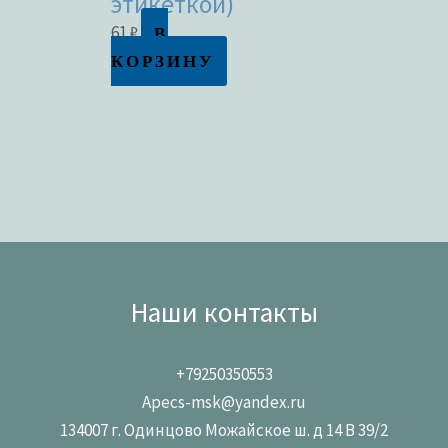
этикеткой)
В
61
₽
КОРЗИНУ
Наши контакты
+79250350553
Apecs-msk@yandex.ru
134007 г. Одинцово Можайское ш. д 14 В 39/2