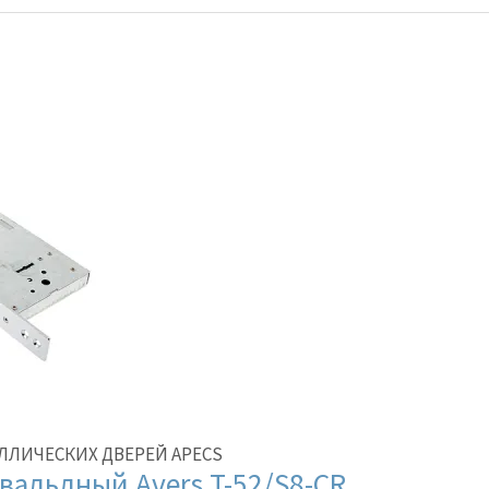
ЛЛИЧЕСКИХ ДВЕРЕЙ APECS
вальдный Avers T-52/S8-CR