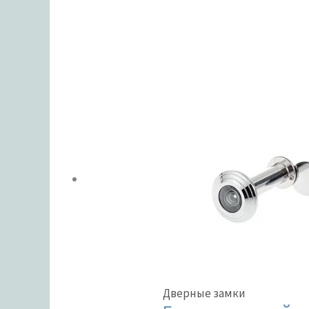
ЦВЕТ
В налич
Метки тов
Дверные замки