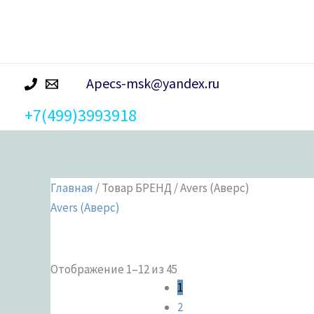
р
а
Apecs-msk@yandex.ru
+7(499)3993918
Главная
/ Товар БРЕНД / Avers (Аверс)
Avers (Аверс)
Отображение 1–12 из 45
Категории 
1
2