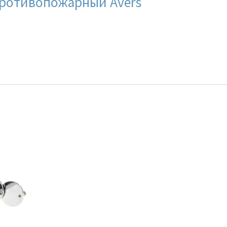
противопожарный Avers