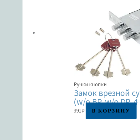
Ручки кнопки
Замок врезной су
(w/o BP, w/o DP, 
В КОРЗИНУ
391
₽