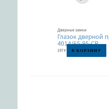
Дверные замки
Глазок дверной 
4014/65-95-CR
В КОРЗИНУ
197
₽