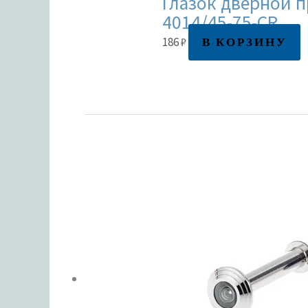
Глазок дверной 
4014/45-75-CR
В КОРЗИНУ
186
₽