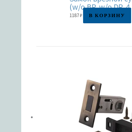
(w/o BP, w/o DP, 
В КОРЗИНУ
1187
₽