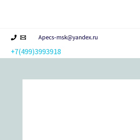
р
а
Apecs-msk@yandex.ru
+7(499)3993918
Количество
товара
Защёлка
врезная
с
фиксацией
Avers