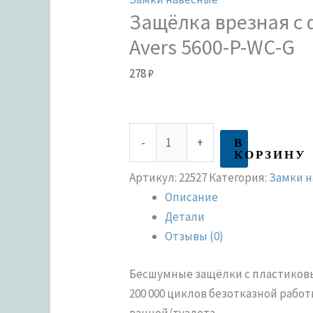
Защёлка врезная с
Avers 5600-P-WC-G
278
₽
В
-
+
КОРЗИНУ
Артикул:
22527
Категория:
Замки 
Описание
Детали
Отзывы (0)
Бесшумные защёлки с пластиковы
200 000 циклов безотказной работ
ванной/туалета.