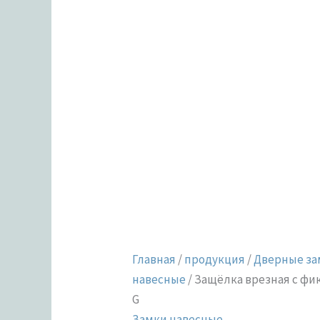
Главная
/
продукция
/
Дверные за
навесные
/ Защёлка врезная с фик
G
Замки навесные