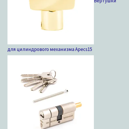
Вертушки
для цилиндрового механизма Apecs
15