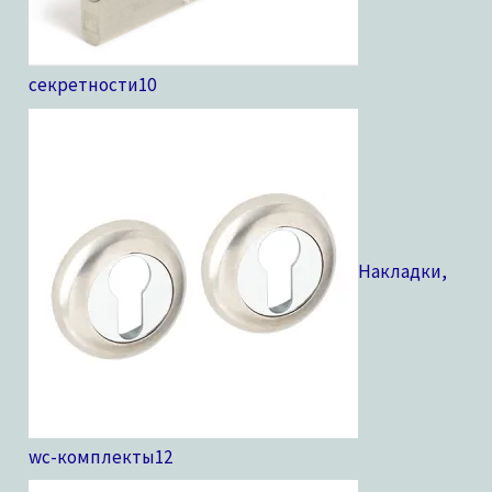
секретности
10
Накладки,
wc-комплекты
12