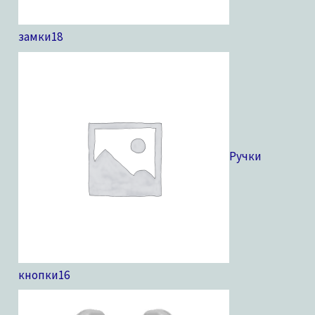
замки
18
Ручки
кнопки
16