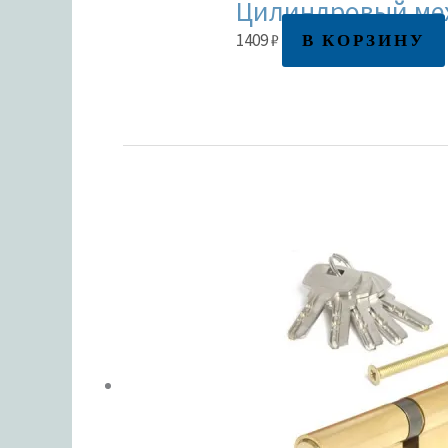
Цилиндровый мех
В КОРЗИНУ
1409
₽