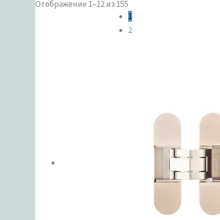
Отображение 1–12 из 155
Категории 
1
2
ЦВЕТ
В налич
Метки тов