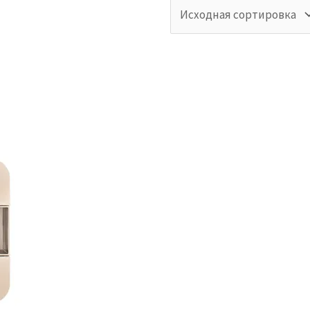
товаров
Бренды
ии
В продаже
аров