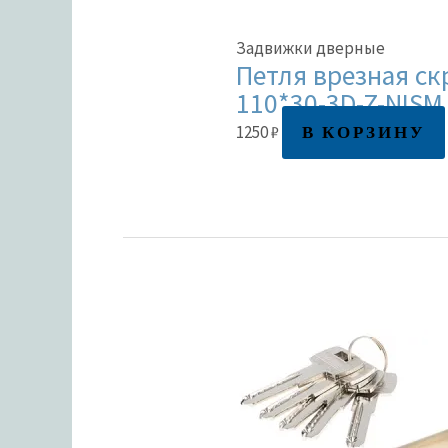
Задвижки дверные
Петля врезная ск
110*30-3D-Z-NISM
В КОРЗИНУ
1250
₽