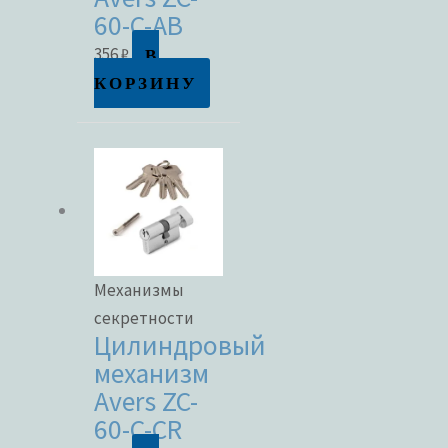
60-C-AB
В
356
₽
КОРЗИНУ
Механизмы
секретности
Цилиндровый
механизм
Avers ZC-
60-C-CR