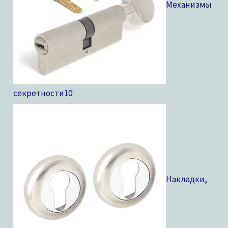
Механизмы
секретности
10
Накладки,