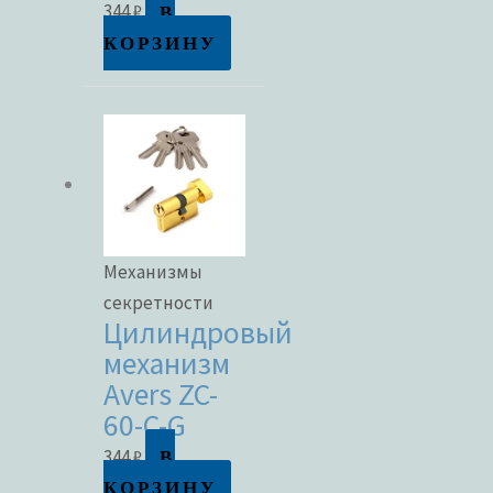
В
344
₽
КОРЗИНУ
Механизмы
секретности
Цилиндровый
механизм
Avers ZC-
60-C-G
В
344
₽
КОРЗИНУ