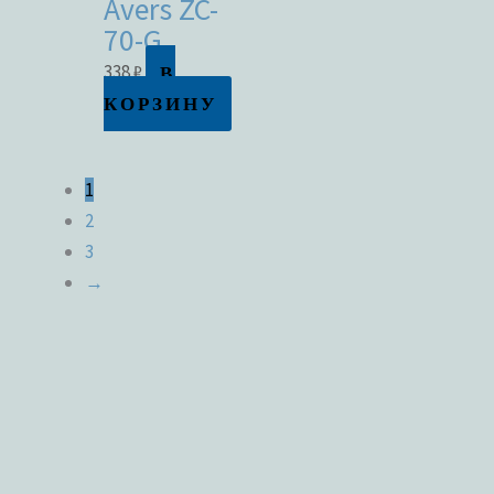
Avers ZC-
70-G
В
338
₽
КОРЗИНУ
1
2
3
→