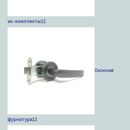
wc-комплекты
12
Оконная
фурнитура
12