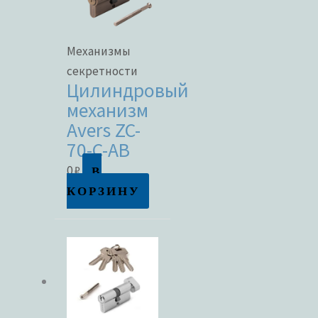
Механизмы
секретности
Цилиндровый
механизм
Avers ZC-
70-C-AB
В
0
₽
КОРЗИНУ