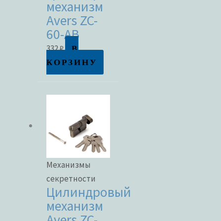
механизм
В наличии
Avers ZC-
60-AB
В продаже
В
332
₽
КОРЗИНУ
Метки товаров
Механизмы
секретности
Цилиндровый
механизм
Avers ZC-