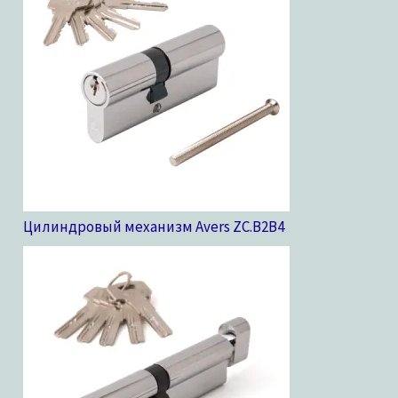
Цилиндровый механизм Avers ZC.B2B
4