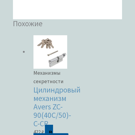
Похожие
Механизмы
секретности
Цилиндровый
механизм
Avers ZC-
90(40C/50)-
C-CR
В
422
₽