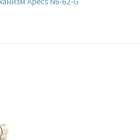
анизм Apecs N6-62-G