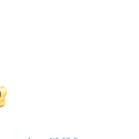
ии
В продаже
аров