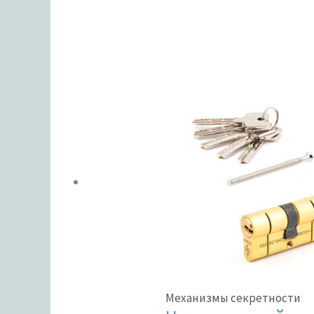
ЦВЕТ
В налич
Метки тов
Механизмы секретности