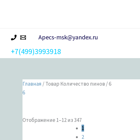
р
а
Apecs-msk@yandex.ru
+7(499)3993918
Главная
/ Товар Количество пинов / 6
6
Отображение 1–12 из 347
Категории 
1
2