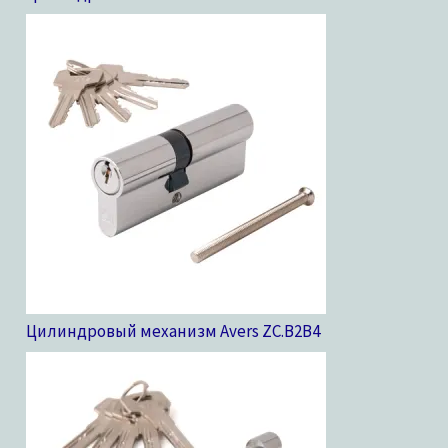
Цилиндровый механизм Avers ZC.B2B
4