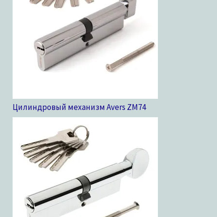
Цилиндровый механизм Avers ZM
74