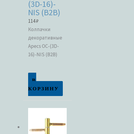
(3D-16)-
NIS (B2B)
В продаже
114
₽
Колпачки
декоративные
Метки товаров
Apecs OC-(3D-
16)-NIS (B2B)
В
КОРЗИНУ