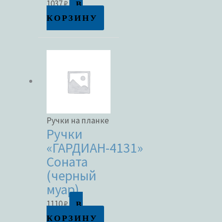
В
1037
₽
КОРЗИНУ
Ручки на планке
Ручки
«ГАРДИАН-4131»
Соната
(черный
муар)
В
1110
₽
КОРЗИНУ