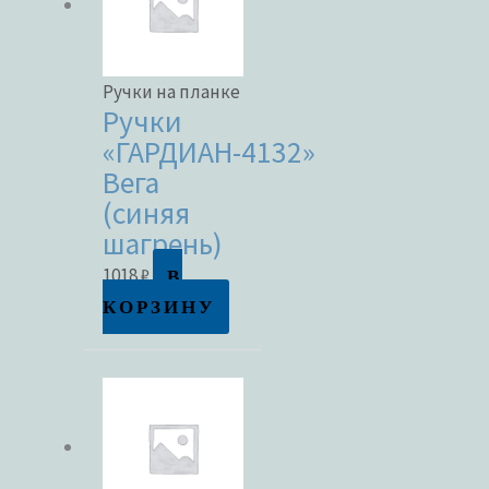
Ручки на планке
Ручки
«ГАРДИАН-4132»
Вега
(синяя
шагрень)
В
1018
₽
КОРЗИНУ