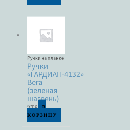
Ручки на планке
Ручки
«ГАРДИАН-4132»
Вега
(зеленая
шагрень)
В
970
₽
КОРЗИНУ