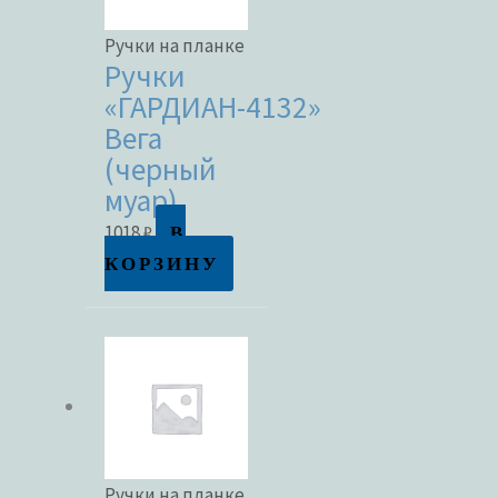
Ручки на планке
Ручки
«ГАРДИАН-4132»
Вега
(черный
муар)
В
1018
₽
КОРЗИНУ
Ручки на планке