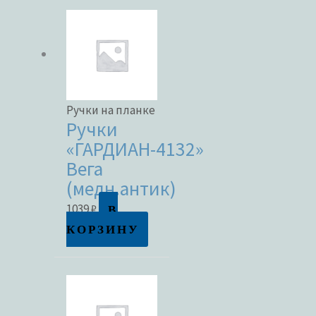
Ручки на планке
Ручки
«ГАРДИАН-4132»
Вега
(медн.антик)
В
1039
₽
КОРЗИНУ