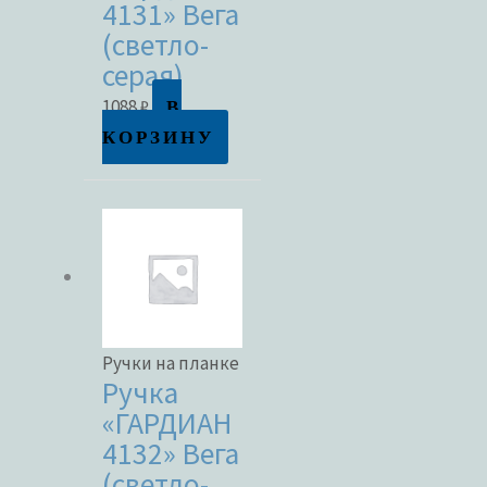
4131» Вега
(светло-
Метки товаров
серая)
В
1088
₽
КОРЗИНУ
Ручки на планке
Ручка
«ГАРДИАН
4132» Вега
(светло-