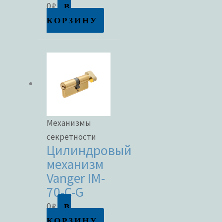
В
0
₽
В наличии
КОРЗИНУ
В продаже
Метки товаров
Механизмы
секретности
Цилиндровый
механизм
Vanger IM-
70-C-G
В
0
₽
КОРЗИНУ