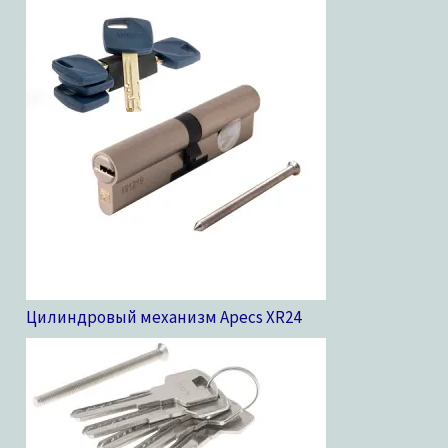
Цилиндровый механизм Apecs XR
24