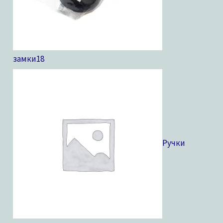
замки
18
Ручки