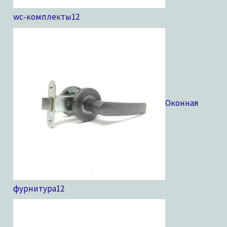
wc-комплекты
12
Оконная
фурнитура
12