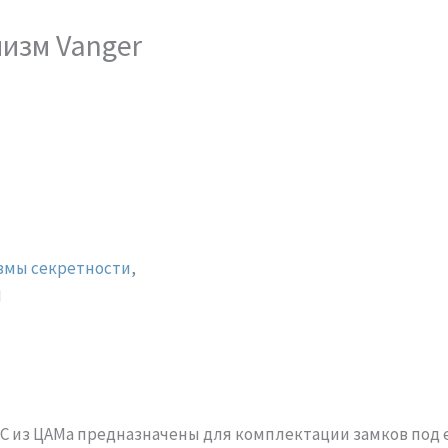
изм Vanger
змы секретности
,
M
C из ЦАМа предназначены для комплектации замков под е