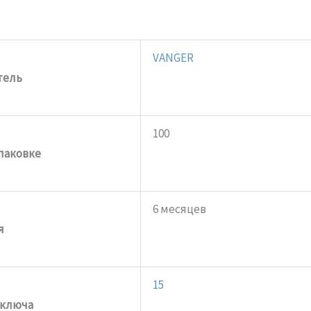
VANGER
тель
100
упаковке
6 месяцев
я
15
 ключа