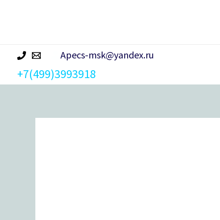
р
а
Apecs-msk@yandex.ru
+7(499)3993918
Количество
товара
Цилиндровый
механизм
Vanger
IM-
90(40/50)-