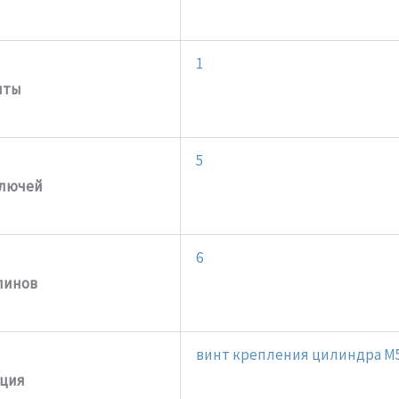
1
иты
5
ключей
6
пинов
винт крепления цилиндра M
ция