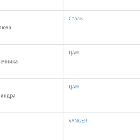
Сталь
люча
ЦАМ
дечника
ЦАМ
линдра
VANGER