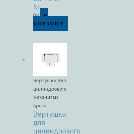
NI
В
0
₽
КОРЗИНУ
Вертушки для
цилиндрового
механизма
Apecs
Вертушка
для
цилиндрового