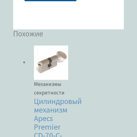
Похожие
Механизмы
секретности
Цилиндровый
механизм
Apecs
Premier
CD-70-C-