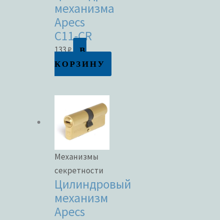
механизма
Apecs
C11-CR
В
133
₽
КОРЗИНУ
Механизмы
секретности
Цилиндровый
механизм
Apecs