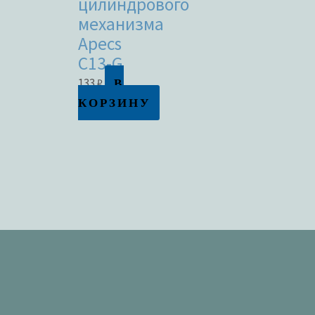
цилиндрового
механизма
Apecs
C13-G
В
133
₽
КОРЗИНУ