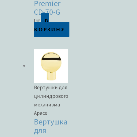
Premier
CD-70-G
В
0
₽
КОРЗИНУ
Вертушки для
цилиндрового
механизма
Apecs
Вертушка
для