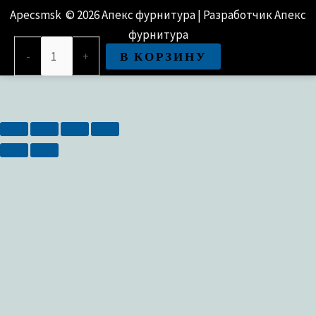
Apecsmsk © 2026 Апекс фурнитура | Разработчик Апекс
фурнитура
Количество
В КОРЗИНУ
-
+
товара
Цилиндровый
механизм
Avers
BM-
90(40/50)-
CR