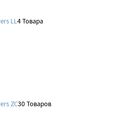
ers LL
4 Товара
ers ZC
30 Товаров