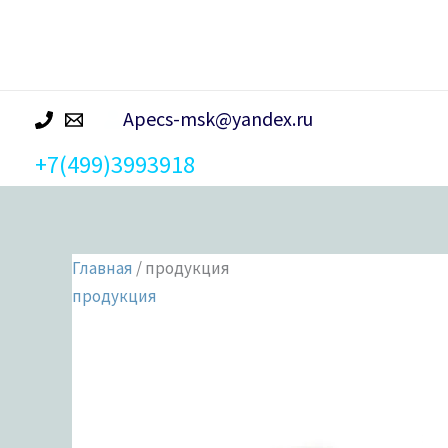
р
а
Apecs-msk@yandex.ru
+7(499)3993918
Главная
/ продукция
продукция