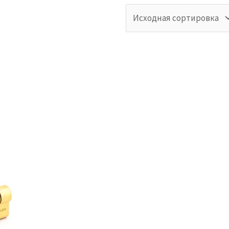
товаров
Бренды
ии
В продаже
аров