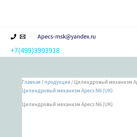
р
а
Apecs-msk@yandex.ru
+7(499)3993918
Главная
/
продукция
/ Цилиндровый механизм Ap
Цилиндровый механизм Apecs N6 (UK)
Цилиндровый механизм Apecs N6 (UK)