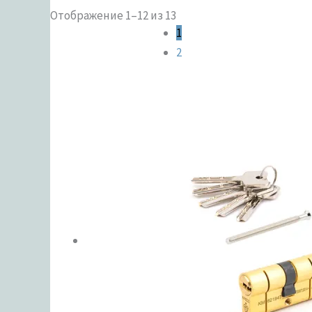
Отображение 1–12 из 13
Категории 
1
2
ЦВЕТ
В налич
Метки тов