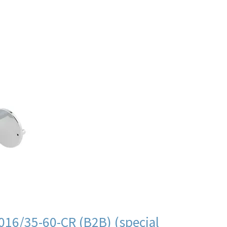
ии
В продаже
аров
16/35-60-CR (B2B) (special