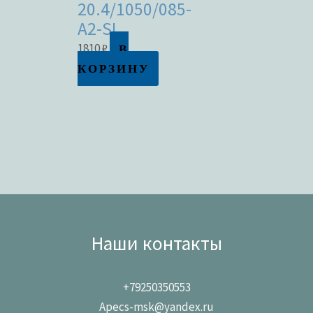
20.4/1050/085-
A2-SL
В
1810
₽
КОРЗИНУ
Наши контакты
+79250350553
Apecs-msk@yandex.ru