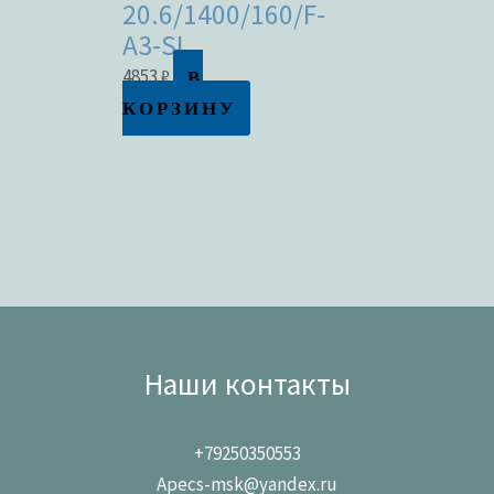
20.6/1400/160/F-
A3-SL
В
4853
₽
КОРЗИНУ
Наши контакты
+79250350553
Apecs-msk@yandex.ru