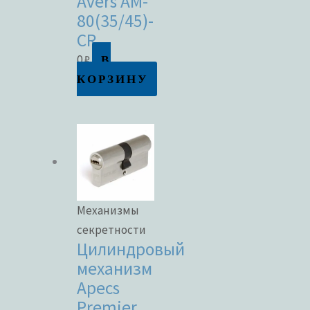
Avers AM-
80(35/45)-
CR
В
0
₽
КОРЗИНУ
Механизмы
секретности
Цилиндровый
механизм
Apecs
Premier