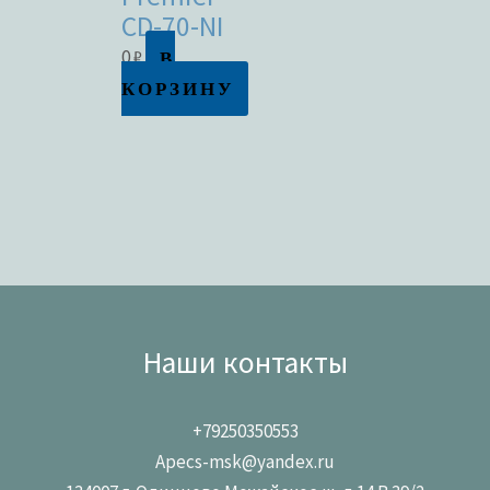
CD-70-NI
В
0
₽
КОРЗИНУ
Наши контакты
+79250350553
Apecs-msk@yandex.ru