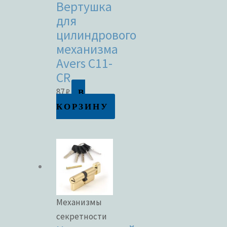
Вертушка
для
цилиндрового
механизма
Avers C11-
CR
В
87
₽
КОРЗИНУ
Механизмы
секретности