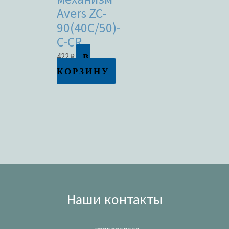
Avers ZC-
90(40C/50)-
C-CR
В
422
₽
КОРЗИНУ
Наши контакты