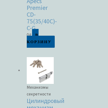
Apecs
Premier
CD-
75(35/40C)-
C-G
В
0
₽
КОРЗИНУ
Механизмы
секретности
Цилиндровый
механизм