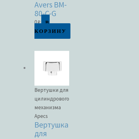
Avers BM-
80-C-G
В
0
₽
КОРЗИНУ
Вертушки для
цилиндрового
механизма
Apecs
Вертушка
для