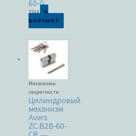
60-G
В
316
₽
КОРЗИНУ
Механизмы
секретности
Цилиндровый
механизм
Avers
ZC.B2B-60-
CR