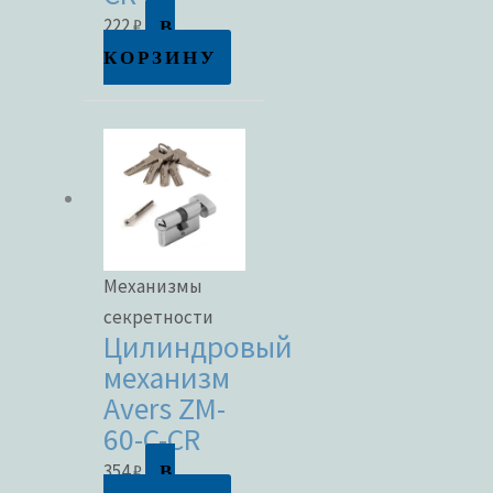
В
222
₽
КОРЗИНУ
Механизмы
секретности
Цилиндровый
механизм
Avers ZM-
60-C-CR
В
354
₽