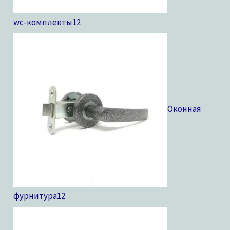
wc-комплекты
12
Оконная
фурнитура
12