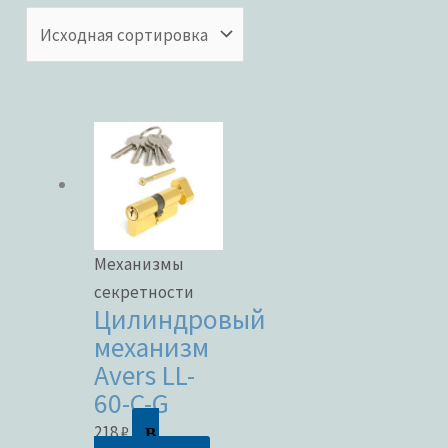
Категории товаров
Бренды
ЦВЕТ
Механизмы
секретности
Цилиндровый
механизм
В наличии
Avers LL-
60-C-G
В продаже
В
218
₽