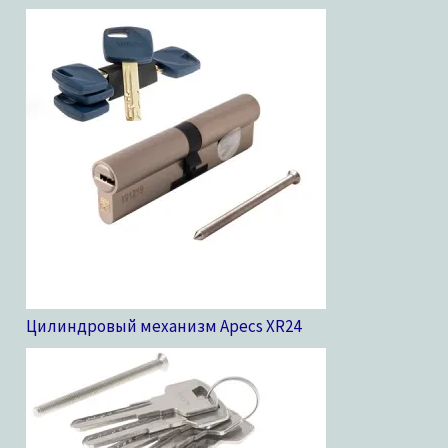
Цилиндровый механизм Apecs XR
24