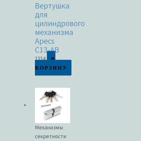
Вертушка
для
цилиндрового
механизма
Apecs
C13-AB
В
133
₽
КОРЗИНУ
Механизмы
секретности