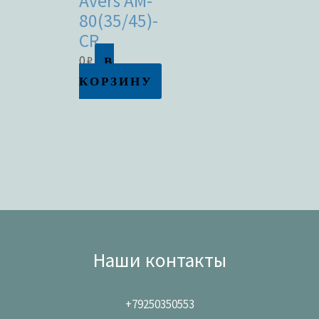
Avers AM-
80(35/45)-
CR
В
0
₽
КОРЗИНУ
Наши контакты
+79250350553