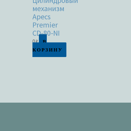
Цилиндровый
механизм
Apecs
Premier
CD-80-NI
В
0
₽
КОРЗИНУ