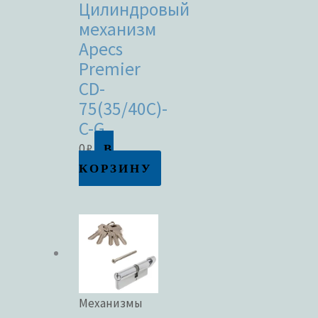
Цилиндровый
механизм
Apecs
Premier
CD-
75(35/40C)-
C-G
В
0
₽
КОРЗИНУ
Механизмы