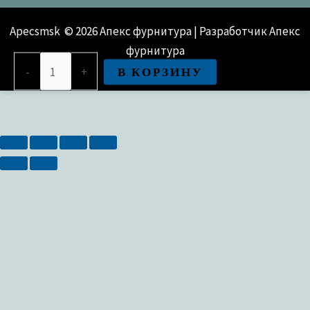
Apecsmsk © 2026 Апекс фурнитура | Разработчик Апекс
фурнитура
Количество
В КОРЗИНУ
-
+
товара
Цилиндровый
механизм
Avers
LL-
60-
G