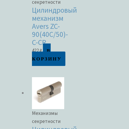
секретности
Цилиндровый
механизм
Avers ZC-
90(40C/50)-
C-CR
В
422
₽
КОРЗИНУ
Механизмы
секретности