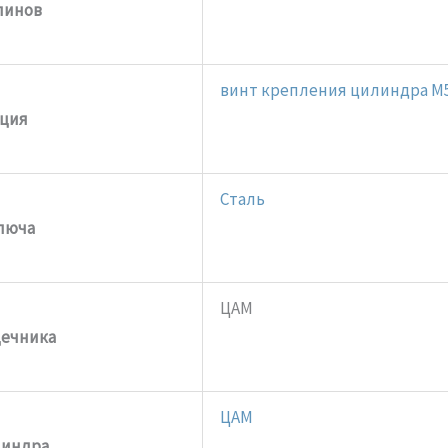
пинов
винт крепления цилиндра M
ция
Сталь
люча
ЦАМ
дечника
ЦАМ
линдра