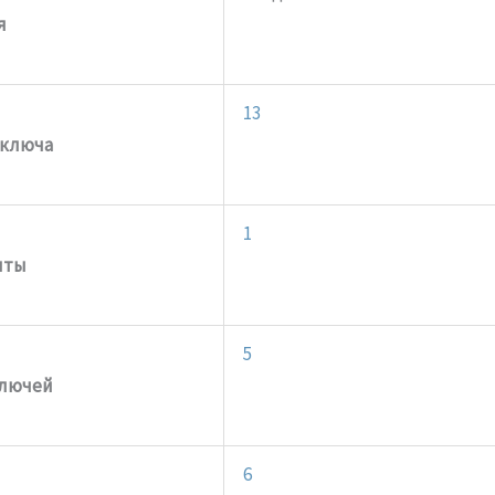
я
13
 ключа
1
иты
5
ключей
6