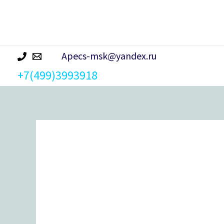
р
а
Apecs-msk@yandex.ru
+7(499)3993918
Количество
товара
Цилиндровый
механизм
Avers
ZC-
70-