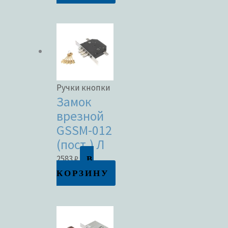
Ручки кнопки
Замок
врезной
GSSM-012
(пост.) Л
В
2583
₽
КОРЗИНУ