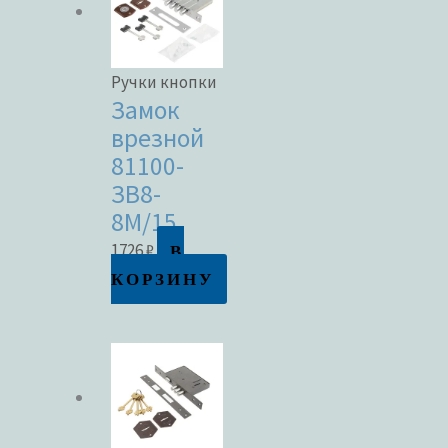
Ручки кнопки
Замок
врезной
81100-
ЗВ8-
8М/15
В
1726
₽
КОРЗИНУ