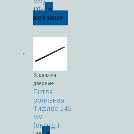
мм)
В
137
₽
КОРЗИНУ
Задвижки
дверные
Петля
рояльная
Тифлос-545
мм
(оксид.)
В
54
₽