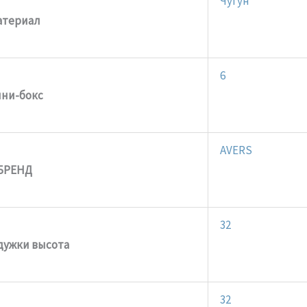
Чугун
атериал
6
ни-бокс
AVERS
БРЕНД
32
дужки высота
32