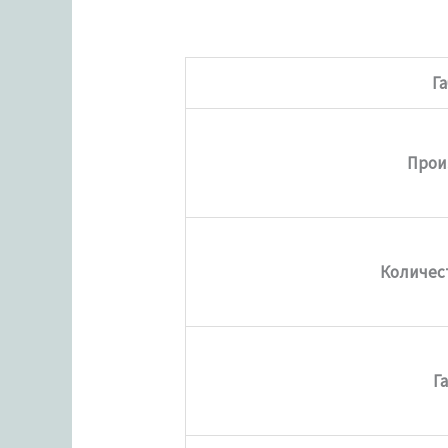
Г
Прои
Количест
Г