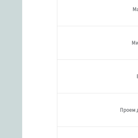
М
Ми
Проем 