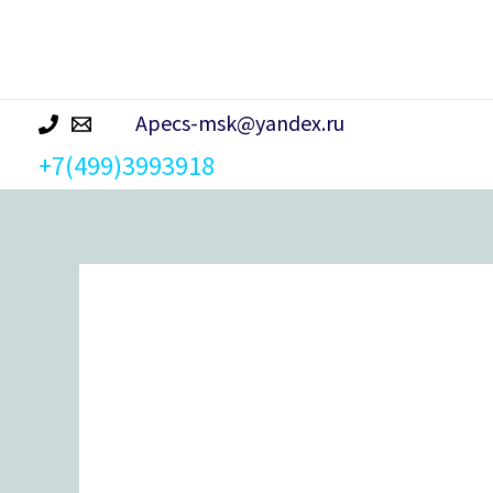
р
а
Apecs-msk@yandex.ru
+7(499)3993918
Количество
товара
Замки
навесные
Avers
PD-
01-