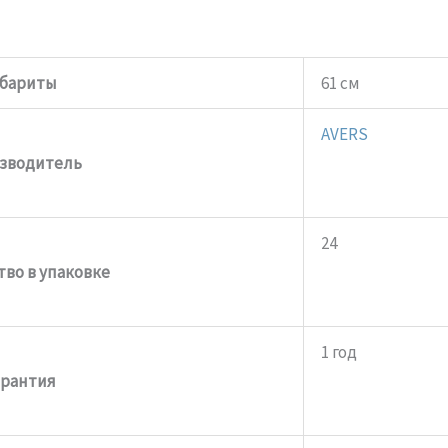
абариты
61 см
AVERS
зводитель
24
во в упаковке
1 год
арантия