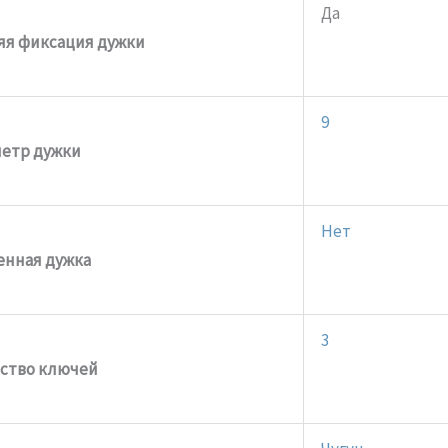
Да
яя фиксация дужки
9
етр дужки
Нет
енная дужка
3
ство ключей