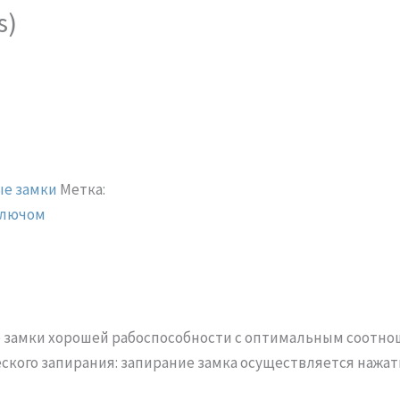
s)
ые замки
Метка:
ключом
е замки хорошей рабоспособности с оптимальным соотнош
ского запирания: запирание замка осуществляется нажат