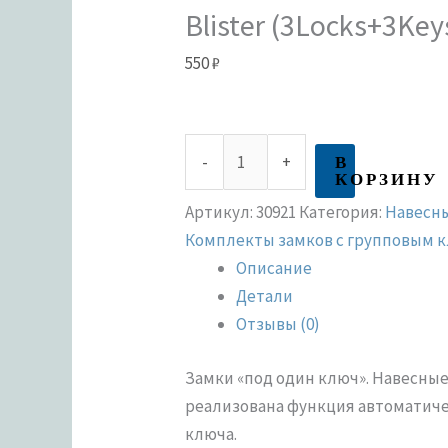
Blister (3Locks+3Key
550
₽
В
-
+
КОРЗИНУ
Артикул:
30921
Категория:
Навесн
Комплекты замков с групповым 
Описание
Детали
Отзывы (0)
Замки «под один ключ». Навесны
реализована функция автоматиче
ключа.