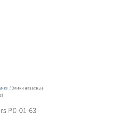
амки
/ Замки навесные
s)
rs PD-01-63-