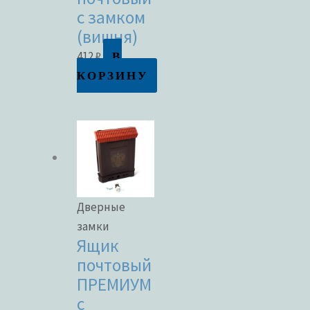
с замком
(вишня)
В
412
₽
КОРЗИНУ
Дверные
замки
Ящик
почтовый
ПРЕМИУМ
с