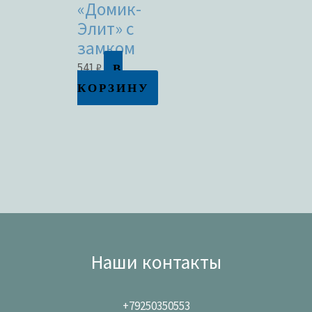
«Домик-
Элит» с
замком
В
541
₽
КОРЗИНУ
Наши контакты
+79250350553