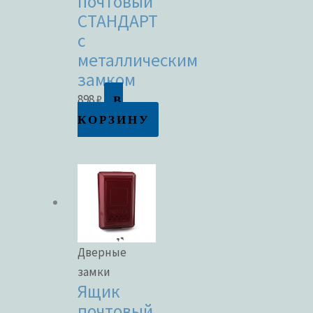
почтовый
СТАНДАРТ
с
металлическим
замком
В
898
₽
КОРЗИНУ
Дверные
замки
Ящик
почтовый