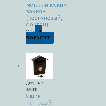
металлическим
замком
(коричневый,
с орлом)
В
997
₽
КОРЗИНУ
Дверные
замки
Ящик
почтовый