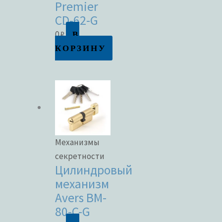
Premier
CD-62-G
В
0
₽
КОРЗИНУ
Механизмы
секретности
Цилиндровый
механизм
Avers BM-
80-C-G