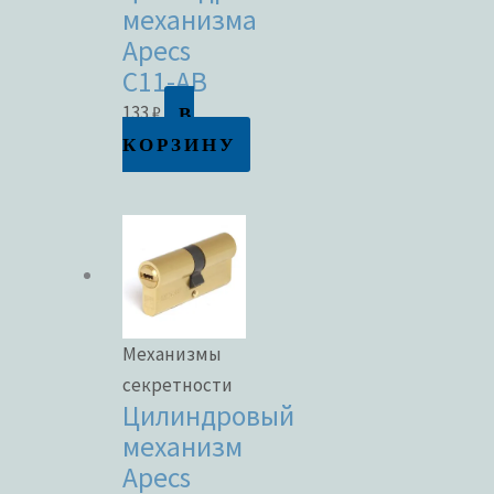
механизма
Apecs
C11-AB
В
133
₽
КОРЗИНУ
Механизмы
секретности
Цилиндровый
механизм
Apecs