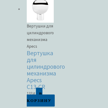
Вертушки для
цилиндрового
механизма
Apecs
Вертушка
для
цилиндрового
механизма
Apecs
C13-CR
В
133
₽
КОРЗИНУ