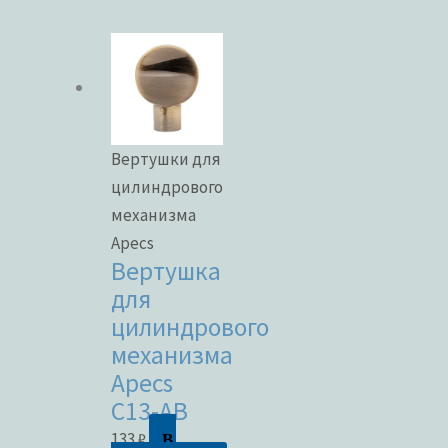
Вертушки для
цилиндрового
механизма
Apecs
Вертушка
для
цилиндрового
механизма
Apecs
C13-AB
В
133
₽