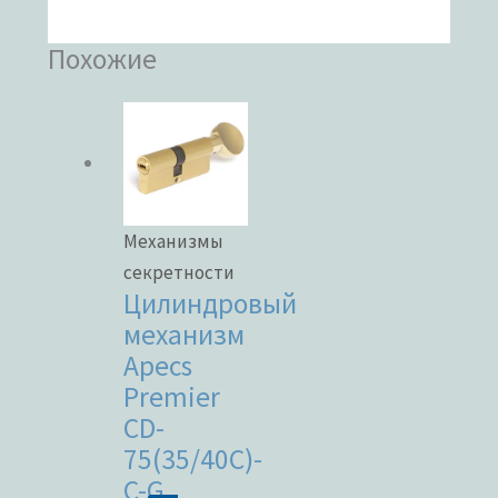
Похожие
Механизмы
секретности
Цилиндровый
механизм
Apecs
Premier
CD-
75(35/40C)-
C-G