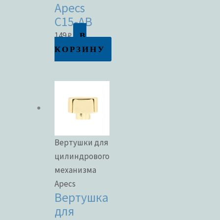
Apecs
C15-AB
В
149
₽
КОРЗИНУ
Вертушки для
цилиндрового
механизма
Apecs
Вертушка
для