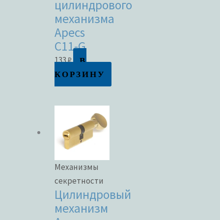
цилиндрового
механизма
Apecs
C11-G
В
133
₽
КОРЗИНУ
Механизмы
секретности
Цилиндровый
механизм