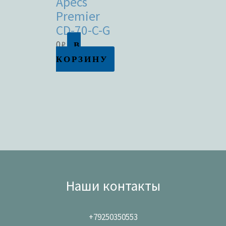
Apecs
Premier
CD-70-C-G
В
0
₽
КОРЗИНУ
Наши контакты
+79250350553