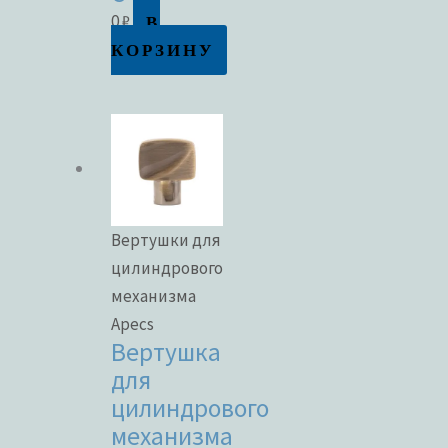
В
0
₽
КОРЗИНУ
Вертушки для
цилиндрового
механизма
Apecs
Вертушка
для
цилиндрового
механизма