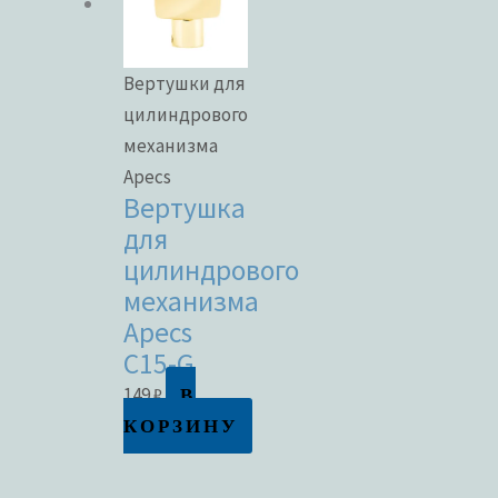
Вертушки для
цилиндрового
механизма
Apecs
Вертушка
для
цилиндрового
механизма
Apecs
C15-G
В
149
₽
КОРЗИНУ