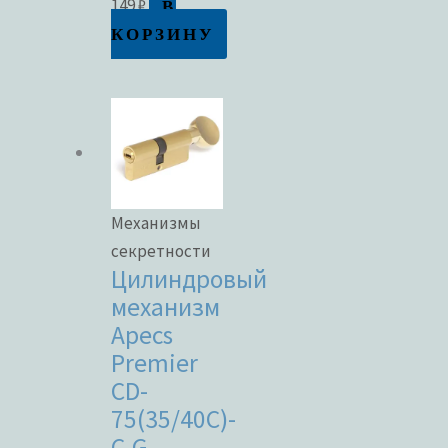
В
149
₽
КОРЗИНУ
Механизмы
секретности
Цилиндровый
механизм
Apecs
Premier
CD-
75(35/40C)-
C-G