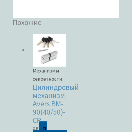
Похожие
Механизмы
секретности
Цилиндровый
механизм
Avers BM-
90(40/50)-
CR
В
0
₽