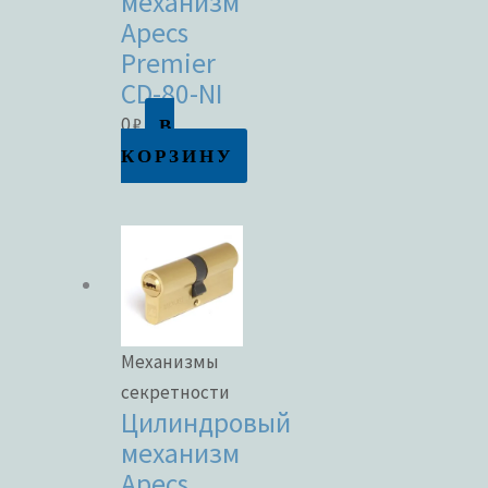
механизм
Apecs
Premier
CD-80-NI
В
0
₽
КОРЗИНУ
Механизмы
секретности
Цилиндровый
механизм
Apecs