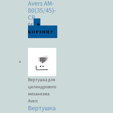
Avers AM-
80(35/45)-
CR
В
0
₽
КОРЗИНУ
Вертушка для
цилиндрового
механизма
Avers
Вертушка