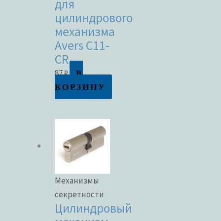
для
цилиндрового
механизма
Avers C11-
CR
В
87
₽
КОРЗИНУ
Механизмы
секретности
Цилиндровый