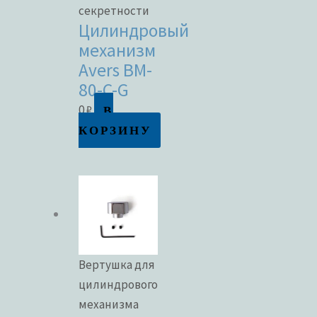
секретности
Цилиндровый
механизм
Avers BM-
80-C-G
В
0
₽
КОРЗИНУ
Вертушка для
цилиндрового
механизма