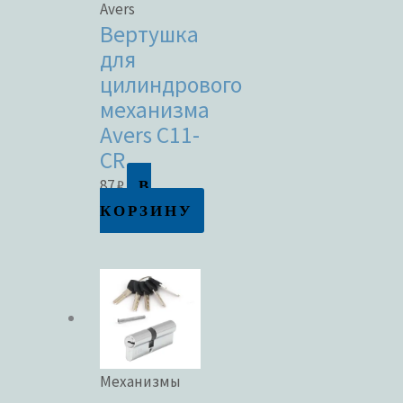
Avers
Вертушка
для
цилиндрового
механизма
Avers C11-
CR
В
87
₽
КОРЗИНУ
Механизмы