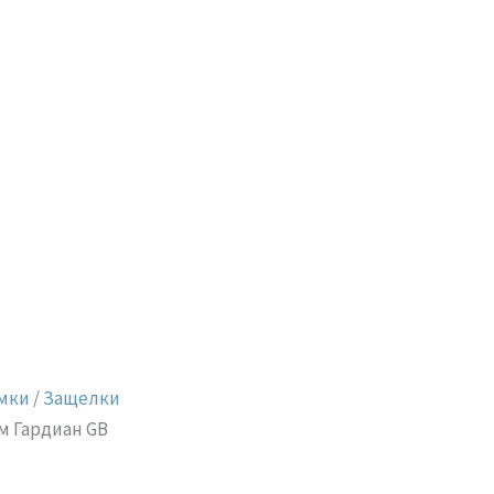
мки
/
Защелки
м Гардиан GB