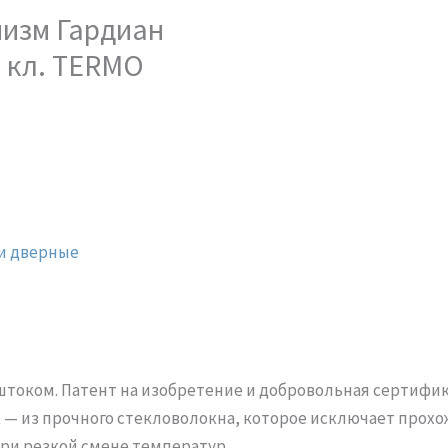
изм Гардиан
5 кл. TERMO
и дверные
током. Патент на изобретение и добровольная сертифик
к — из прочного стекловолокна, которое исключает прох
ри резкой смене температур.