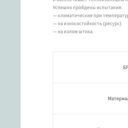
Успешно пройдены испытания:
— климатические при температуре
— на износостойкость (ресурс).
— на излом штока.
Б
Материа