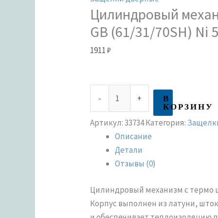
Цилиндровый механ
GB (61/31/70SH) Ni 
1911
₽
В
-
+
КОРЗИНУ
Артикул:
33734
Категория:
Защелк
Описание
Детали
Отзывы (0)
Цилиндровый механизм с термо ш
Корпус выполнен из латуни, што
и обеспечивает теплоизоляцию п