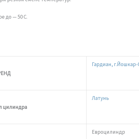
 до — 50 С.
Гардиан, г.Йошкар
РЕНД
Латунь
л цилиндра
Евроцилиндр