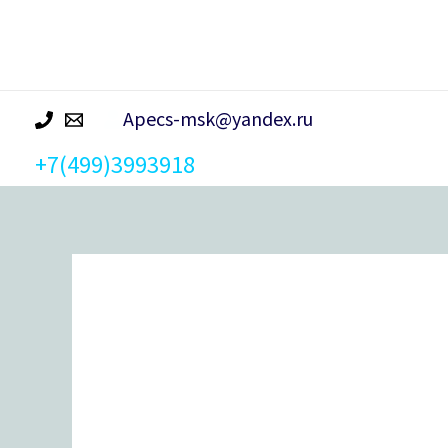
р
а
Apecs-msk@yandex.ru
+7(499)3993918
Количество
товара
Цилиндровый
механизм
Гардиан
GB
(61/31/70SH)