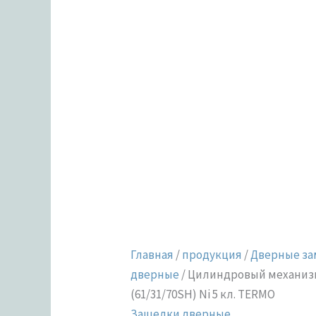
Ni
5
кл.
TERMO
Главная
/
продукция
/
Дверные за
дверные
/ Цилиндровый механиз
(61/31/70SH) Ni 5 кл. TERMO
Защелки дверные