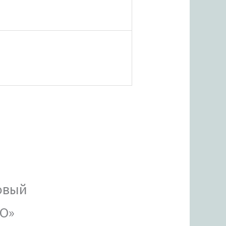
овый
MO»