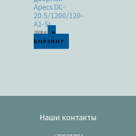
Apecs DC-
20.5/1200/120-
A1-SL
В
2808
₽
КОРЗИНУ
Наши контакты