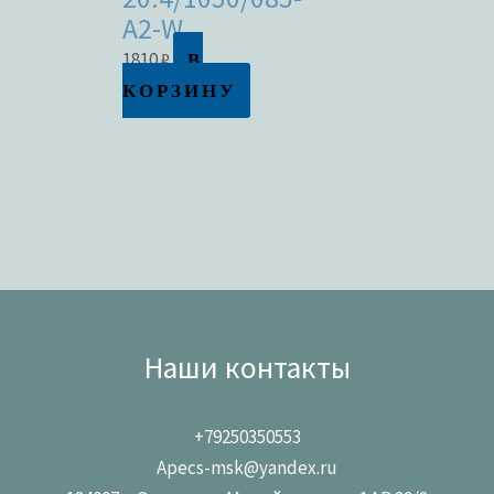
A2-W
В
1810
₽
КОРЗИНУ
Наши контакты
+79250350553
Apecs-msk@yandex.ru