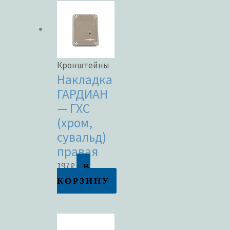
Кронштейны
Накладка
ГАРДИАН
— ГХС
(хром,
сувальд)
правая
В
197
₽
КОРЗИНУ