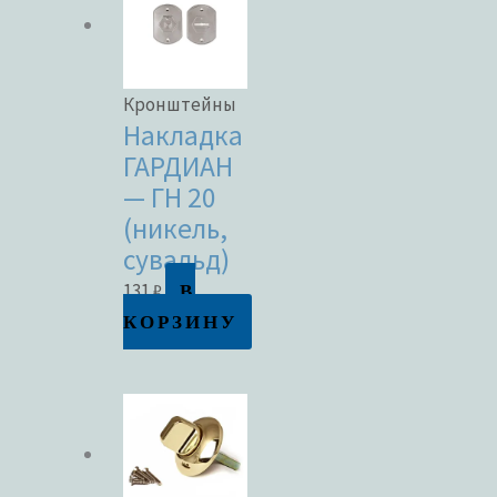
Кронштейны
Накладка
ГАРДИАН
— ГН 20
(никель,
сувальд)
В
131
₽
КОРЗИНУ