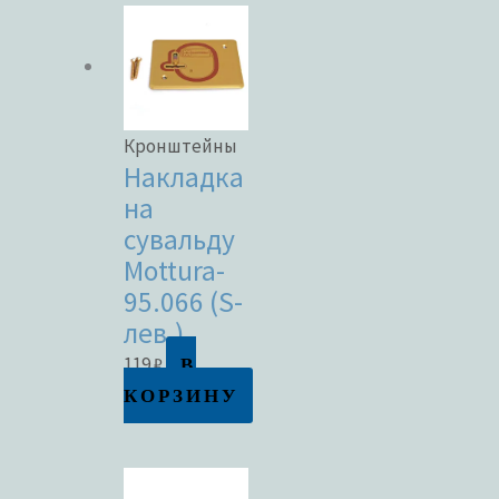
Кронштейны
Накладка
на
сувальду
Mottura-
95.066 (S-
лев.)
В
119
₽
КОРЗИНУ