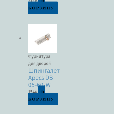
В
212
₽
КОРЗИНУ
Фурнитура
для дверей
Шпингалет
Apecs DB-
05-60-W
В
154
₽
КОРЗИНУ