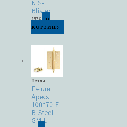
NIS-
Blister
В
192
₽
КОРЗИНУ
Петли
Петля
Apecs
100*70-F-
B-Steel-
GM-L