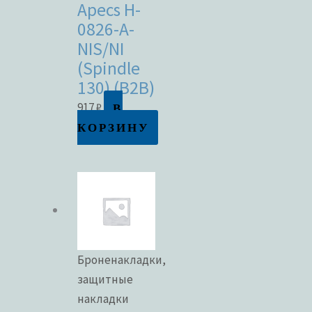
Apecs H-
0826-A-
NIS/NI
(Spindle
130) (B2B)
В
917
₽
КОРЗИНУ
Броненакладки,
защитные
накладки