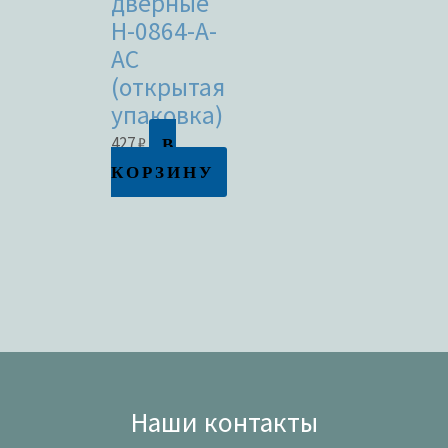
дверные
H-0864-A-
AC
(открытая
упаковка)
В
427
₽
КОРЗИНУ
Наши контакты