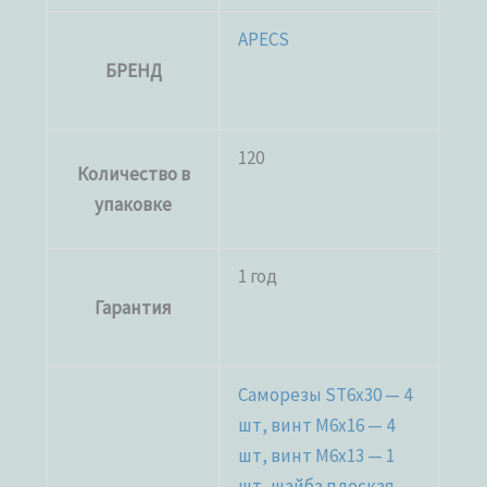
APECS
БРЕНД
120
Количество в
упаковке
1 год
Гарантия
Саморезы ST6x30 — 4
шт, винт M6x16 — 4
шт, винт M6x13 — 1
шт, шайба плоская —