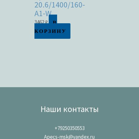
20.6/1400/160-
A1-W
В
3462
₽
КОРЗИНУ
Наши контакты
+79250350553
Apecs-msk@yandex.ru